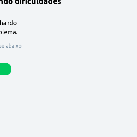
ndo dificuldades
lhando
oblema.
que abaixo