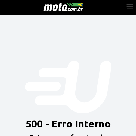
Cadastre-se
Entrar
Vender
Painel do Revendedor
Anuncie sua moto
500 - Erro Interno