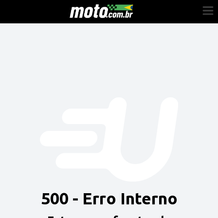
Cadastre-se
Entrar
Vender
Painel do Revendedor
Anuncie sua moto
500 - Erro Interno