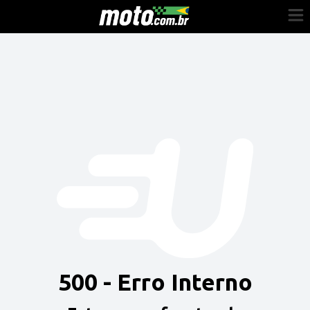
Cadastre-se
Entrar
Vender
Painel do Revendedor
Anuncie sua moto
500 - Erro Interno