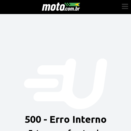
Cadastre-se
Entrar
Vender
Painel do Revendedor
Anuncie sua moto
500 - Erro Interno