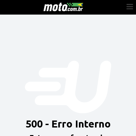
Cadastre-se
Entrar
Vender
Painel do Revendedor
Anuncie sua moto
500 - Erro Interno