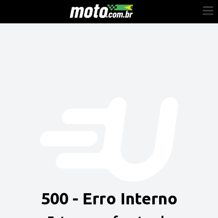
Cadastre-se
Entrar
Vender
Painel do Revendedor
Anuncie sua moto
500 - Erro Interno