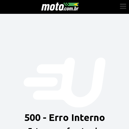
Cadastre-se
Entrar
Vender
Painel do Revendedor
Anuncie sua moto
500 - Erro Interno