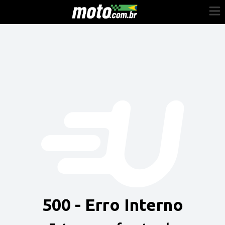
Cadastre-se
Entrar
Vender
Painel do Revendedor
Anuncie sua moto
500 - Erro Interno