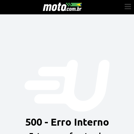
Cadastre-se
Entrar
Vender
Painel do Revendedor
Anuncie sua moto
500 - Erro Interno