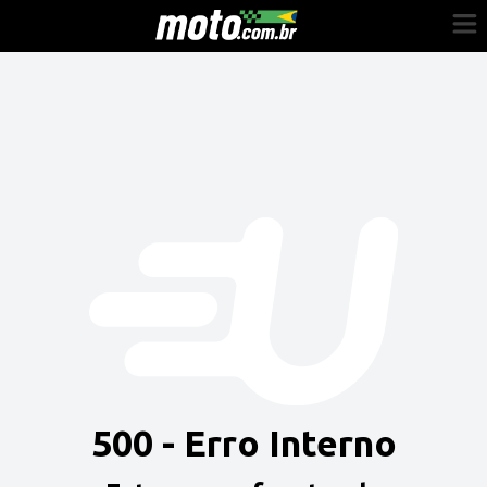
Cadastre-se
Entrar
Vender
Painel do Revendedor
Anuncie sua moto
500 - Erro Interno