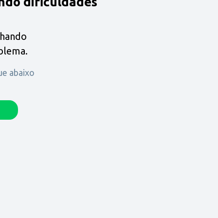
ndo dificuldades
lhando
oblema.
que abaixo