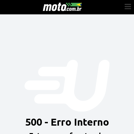
Cadastre-se
Entrar
Vender
Painel do Revendedor
Anuncie sua moto
500 - Erro Interno