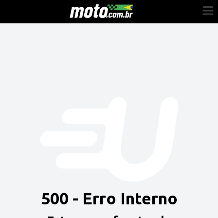
Cadastre-se
Entrar
Vender
Painel do Revendedor
Anuncie sua moto
500 - Erro Interno