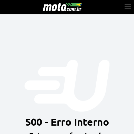
Cadastre-se
Entrar
Vender
Painel do Revendedor
Anuncie sua moto
500 - Erro Interno