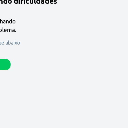
ndo dificuldades
lhando
oblema.
que abaixo