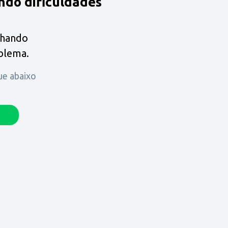
ndo dificuldades
lhando
oblema.
que abaixo