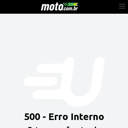
Cadastre-se
Entrar
Vender
Painel do Revendedor
Anuncie sua moto
500 - Erro Interno