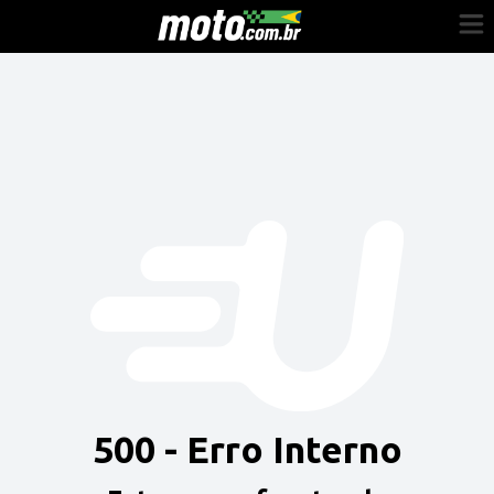
Cadastre-se
Entrar
Vender
Painel do Revendedor
Anuncie sua moto
500 - Erro Interno